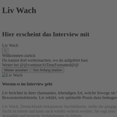
Skip
Liv Wach
to
content
Hier erscheint das Interview mit
Liv Wach
×
Willkommen zurück
Du kannst dort weitermachen, wo du aufgehört hast.
Weiter bei @@continueAtTimeFormatted@@
Weiter ansehen
Von Anfang starten
Worum es im Interview geht
Liv berichtet in ihrer charmanten, lebendigen Art, welche Irrwege sie be
Bewusstseinslehrerin. Liv erklärt, wie spirituelle Praxis dazu beitrag
Liv Wach, Deutschlands bekannteste Suchtlehrerin, stellte die gängi
Sucht ist erlernt und kann auch wieder verlernt werden. Sie sagt d
Sexualität und toxische Verbindungen zu führen.