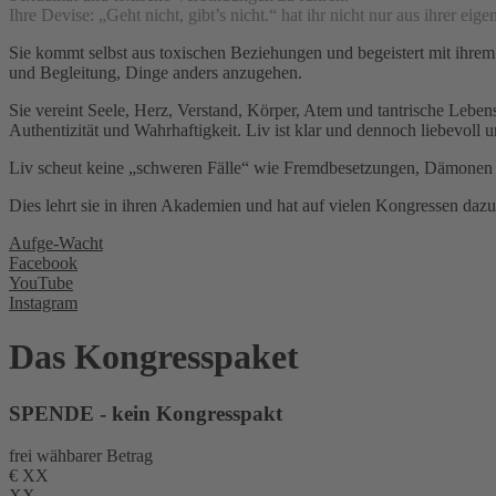
Ihre Devise: „Geht nicht, gibt’s nicht.“ hat ihr nicht nur aus ihrer eig
Sie kommt selbst aus toxischen Beziehungen und begeistert mit ihrem
und Begleitung, Dinge anders anzugehen.
Sie vereint Seele, Herz, Verstand, Körper, Atem und tantrische Lebens
Authentizität und Wahrhaftigkeit. Liv ist klar und dennoch liebevoll 
Liv scheut keine „schweren Fälle“ wie Fremdbesetzungen, Dämonen od
Dies lehrt sie in ihren Akademien und hat auf vielen Kongressen daz
Aufge-Wacht
Facebook
YouTube
Instagram
Das Kongresspaket
SPENDE - kein Kongresspakt
frei wähbarer Betrag
€
XX
XX