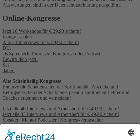
Auswertungen sind in der
Datenschutzerklärung
ausgeführt.
Online-Kongresse
Jetzt 10 Workshops für € 29,90 sichern!
Kongresspaket
Alle 33 Interviews für € 59,90 sichern!
DU,
als SprecherIn für unsere Kongresse oder Podcast
Bewirb dich jetzt!
Sei
dabei!
Alte Scheinheilig-Kongresse
Entlarve die Schattenseiten der Spriritualität | Abzocke und
Betrugsmaschen der Scharlatane, pseudo-spirituellen Lehrer und
Coaches erkennen und vermeiden!
Jetzt alle 40 Interviews und Arbeitsheft für € 49,90 sichern!
Jetzt alle 33 Interviews und Arbeitsheft für € 49,90 sichern!
Speaker | Mentor Podcaster | Kongress-veranstalter
Mehr über Hajo Michels erfahren
Mein
Angebot