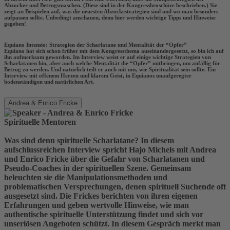
Abzocker und Betrugsmaschen. (Diese sind in der Kongressbroschüre beschrieben.) Sie
zeigt an Beispielen auf, was die neuesten Abzockestrategien sind und wo man besonders
aufpassen sollte. Unbedingt anschauen, denn hier werden wichtige Tipps und Hinweise
gegeben!
Equiano Intensio: Strategien der Scharlatane und Mentalität der “Opfer”
Equiano hat sich schon früher mit dem Kongressthema auseinandergesetzt, so bin ich auf
ihn aufmerksam geworden. Im Interview weist er auf einige wichtige Strategien von
Scharlatanen hin, aber auch welche Mentalität die “Opfer” mitbringen, um anfällig für
Betrug zu werden. Und natürlich teilt er auch mit uns, wie Spiritualität sein sollte. Ein
Interview mit offenem Herzen und klarem Geist, in Equianos unaufgeregter
bodenständigen und natürlichen Art.
Andrea & Enrico Fricke
Spirituelle Mentoren
Was sind denn spirituelle Scharlatane? In diesem
aufschlussreichen Interview spricht Hajo Michels mit Andrea
und Enrico Fricke über die Gefahr von Scharlatanen und
Pseudo-Coaches in der spirituellen Szene. Gemeinsam
beleuchten sie die Manipulationsmethoden und
problematischen Versprechungen, denen spirituell Suchende oft
ausgesetzt sind. Die Frickes berichten von ihren eigenen
Erfahrungen und geben wertvolle Hinweise, wie man
authentische spirituelle Unterstützung findet und sich vor
unseriösen Angeboten schützt. In diesem Gespräch merkt man