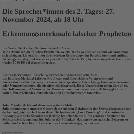
Die Sprecher*innen des 2. Tages: 27.
November 2024, ab 18 Uhr
Erkennungsmerkmale falscher Propheten
Liv Wach: Tricks der Charismatische Anführer
Wie erkenne ich die falschen Propheten, welche Tricks wenden sie an und wie kann man
sich schützen. Liv erzählt von ihren eigenen Erfahrungen im Bereich Sucht und enthüllt
ihren eigenen Weg und wie sie es geschafft hat, falsche Propheten zu umgehen. Garantiert
wieder 6000 PS bei diesem Interview.
Andrea Reischmann: Falsche Versprechen und unrealistische Ziele
Ein häufiges Merkmal falscher Propheten sind übertriebene Versprechen und
unrealistische Ziele. Sie versprechen schnelle spirituelle Erleuchtung, finanzielle Gewinne
oder Wunderheilungen, die oft nicht einlösbar sind. Diese Versprechen zielen darauf ab,
die Hoffnungen und Wünsche der Menschen auszunutzen und sie in Abhängigkeit zu
halten. Ein erhellendes, mitfühlendes und aufschlussreiches Interview.
Julia Mandel: Achte auf deine energetische Mitte
Julia beleuchten in unserem Gespräch die subtilen Gefahren in der Spiritualitätsszene und
decken auf, wie falsche Gurus durch Techniken wie „Love Bombing“ und emotionale
Abhängigkeit mehr Schaden als Heilung bewirken können. Ein zentraler Schlüssel zur
Selbstermächtigung liegt für Julia in der Fähigkeit, das eigene energetische Zentrum zu
halten und sich nicht von Lehrern oder Gurus abhängig zu machen.