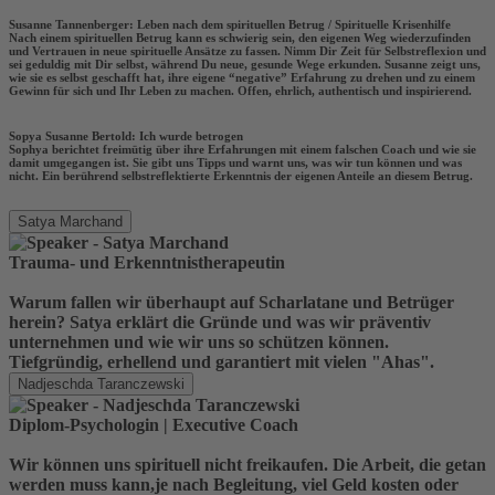
Susanne Tannenberger: Leben nach dem spirituellen Betrug / Spirituelle Krisenhilfe
Nach einem spirituellen Betrug kann es schwierig sein, den eigenen Weg wiederzufinden
und Vertrauen in neue spirituelle Ansätze zu fassen. Nimm Dir Zeit für Selbstreflexion und
sei geduldig mit Dir selbst, während Du neue, gesunde Wege erkunden. Susanne zeigt uns,
wie sie es selbst geschafft hat, ihre eigene “negative” Erfahrung zu drehen und zu einem
Gewinn für sich und Ihr Leben zu machen. Offen, ehrlich, authentisch und inspirierend.
Sopya Susanne Bertold: Ich wurde betrogen
Sophya berichtet freimütig über ihre Erfahrungen mit einem falschen Coach und wie sie
damit umgegangen ist. Sie gibt uns Tipps und warnt uns, was wir tun können und was
nicht. Ein berührend selbstreflektierte Erkenntnis der eigenen Anteile an diesem Betrug.
Satya Marchand
Trauma- und Erkenntnistherapeutin
Warum fallen wir überhaupt auf Scharlatane und Betrüger
herein? Satya erklärt die Gründe und was wir präventiv
unternehmen und wie wir uns so schützen können.
Tiefgründig, erhellend und garantiert mit vielen "Ahas".
Nadjeschda Taranczewski
Diplom-Psychologin | Executive Coach
Wir können uns spirituell nicht freikaufen. Die Arbeit, die getan
werden muss kann,je nach Begleitung, viel Geld kosten oder