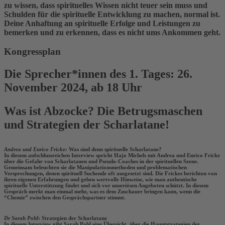
zu wissen, dass spirituelles Wissen nicht teuer sein muss und
Schulden für die spirituelle Entwicklung zu machen, normal ist.
Deine Anhaftung an spirituelle Erfolge und Leistungen zu
bemerken und zu erkennen, dass es nicht ums Ankommen geht.
Kongressplan
Die Sprecher*innen des 1. Tages: 26.
November 2024, ab 18 Uhr
Was ist Abzocke? Die Betrugsmaschen
und Strategien der Scharlatane!
Andrea und Enrico Fricke:
Was sind denn spirituelle Scharlatane?
In diesem aufschlussreichen Interview spricht Hajo Michels mit Andrea und Enrico Fricke
über die Gefahr von Scharlatanen und Pseudo-Coaches in der spirituellen Szene.
Gemeinsam beleuchten sie die Manipulationsmethoden und problematischen
Versprechungen, denen spirituell Suchende oft ausgesetzt sind. Die Frickes berichten von
ihren eigenen Erfahrungen und geben wertvolle Hinweise, wie man authentische
spirituelle Unterstützung findet und sich vor unseriösen Angeboten schützt. In diesem
Gespräch merkt man einmal mehr, was es dem Zuschauer bringen kann, wenn die
“Chemie” zwischen den Gesprächspartner stimmt.
Dr Sarah Pohl
: Strategien der Scharlatane
In diesem Interview gibt Sarah Pohl eine Übersicht, über die Hauptstrategien der