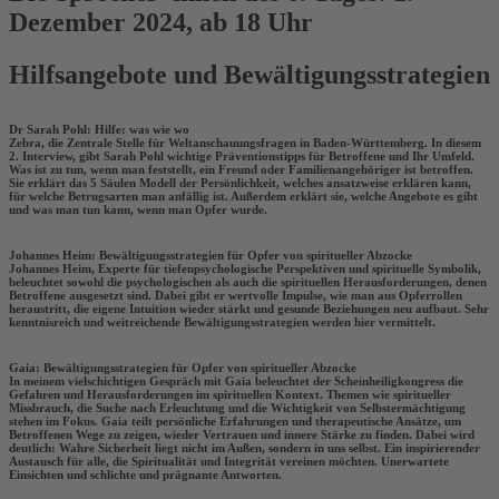
Dezember 2024, ab 18 Uhr
Hilfsangebote und Bewältigungsstrategien
Dr Sarah Pohl: Hilfe: was wie wo
Zebra, die Zentrale Stelle für Weltanschauungsfragen in Baden-Württemberg. In diesem
2. Interview, gibt Sarah Pohl wichtige Präventionstipps für Betroffene und Ihr Umfeld.
Was ist zu tun, wenn man feststellt, ein Freund oder Familienangehöriger ist betroffen.
Sie erklärt das 5 Säulen Modell der Persönlichkeit, welches ansatzweise erklären kann,
für welche Betrugsarten man anfällig ist. Außerdem erklärt sie, welche Angebote es gibt
und was man tun kann, wenn man Opfer wurde.
Johannes Heim: Bewältigungsstrategien für Opfer von spiritueller Abzocke
Johannes Heim, Experte für tiefenpsychologische Perspektiven und spirituelle Symbolik,
beleuchtet sowohl die psychologischen als auch die spirituellen Herausforderungen, denen
Betroffene ausgesetzt sind. Dabei gibt er wertvolle Impulse, wie man aus Opferrollen
heraustritt, die eigene Intuition wieder stärkt und gesunde Beziehungen neu aufbaut. Sehr
kenntnisreich und weitreichende Bewältigungsstrategien werden hier vermittelt.
Gaia: Bewältigungsstrategien für Opfer von spiritueller Abzocke
In meinem vielschichtigen Gespräch mit Gaia beleuchtet der Scheinheiligkongress die
Gefahren und Herausforderungen im spirituellen Kontext. Themen wie spiritueller
Missbrauch, die Suche nach Erleuchtung und die Wichtigkeit von Selbstermächtigung
stehen im Fokus. Gaia teilt persönliche Erfahrungen und therapeutische Ansätze, um
Betroffenen Wege zu zeigen, wieder Vertrauen und innere Stärke zu finden. Dabei wird
deutlich: Wahre Sicherheit liegt nicht im Außen, sondern in uns selbst. Ein inspirierender
Austausch für alle, die Spiritualität und Integrität vereinen möchten. Unerwartete
Einsichten und schlichte und prägnante Antworten.