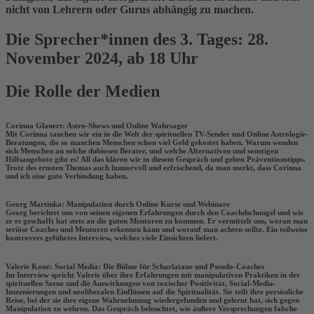
nicht von Lehrern oder Gurus abhängig zu machen.
Die Sprecher*innen des 3. Tages: 28.
November 2024, ab 18 Uhr
Die Rolle der Medien
Corinna Glanert: Astro-Shows und Online Wahrsager
Mit Corinna tauchen wir ein in die Welt der spirituellen TV-Sender und Online Astrologie-
Beratungen, die so manchen Menschen schon viel Geld gekostet haben. Warum wenden
sich Menschen an solche dubiosen Berater, und welche Alternativen und sonstigen
Hilfsangebote gibt es! All das klären wir in diesem Gespräch und geben Präventionstipps.
Trotz des ernsten Themas auch humorvoll und erfrischend, da man merkt, dass Corinna
und ich eine gute Verbindung haben.
Georg Martinka: Manipulation durch Online Kurse und Webinare
Georg berichtet uns von seinen eigenen Erfahrungen durch den Coachdschungel und wie
er es geschafft hat stets an die guten Mentoren zu kommen. Er vermittelt uns, woran man
seriöse Coaches und Mentoren erkennen kann und worauf man achten sollte. Ein teilweise
kontrovers geführtes Interview, welches viele Einsichten liefert.
Valerie Koné: Social Media: Die Bühne für Scharlatane und Pseudo-Coaches
Im Interview spricht Valerie über ihre Erfahrungen mit manipulativen Praktiken in der
spirituellen Szene und die Auswirkungen von toxischer Positivität, Social-Media-
Inszenierungen und neoliberalen Einflüssen auf die Spiritualität. Sie teilt ihre persönliche
Reise, bei der sie ihre eigene Wahrnehmung wiedergefunden und gelernt hat, sich gegen
Manipulation zu wehren. Das Gespräch beleuchtet, wie äußere Versprechungen falsche