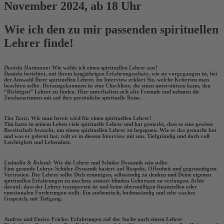
November 2024, ab 18 Uhr
Wie ich den zu mir passenden spirituellen
Lehrer finde!
Daniela Hartmann
: Wie wähle ich einen spirituellen Lehrer aus?
Daniela
berichtet, mit ihrem langjährigen Erfahrungsschatz, wie sie vorgegangen ist, bei
der Auswahl Ihrer spirituellen Lehrer. Im Interview erklärt Sie, welche Kriterien man
beachten sollte. Herausgekommen ist eine Checkliste, die einen unterstützen kann, den
“Richtigen” Lehrer zu finden. Hier unterhalten sich alte Freunde und nehmen die
Zuschauerinnen mit auf ihre persönliche spirituelle Reise.
Tim Taxis
: Wie man bereit wird für einen spirituellen Lehrer!
Tim hatte in seinem Leben viele spirituelle Lehrer und hat gemerkt, dass es eine gewisse
Bereitschaft braucht, um einem spirituellen Lehrer zu begegnen. Wie er das gemacht hat
und was er gelernt hat, teilt er in diesem Interview mit uns. Tiefgründig und doch voll
Leichtigkeit und Lebenslust.
Ludmilla & Roland:
Wie die Lehrer und Schüler Dynamik sein sollte
Eine gesunde Lehrer-Schüler-Dynamik basiert auf Respekt, Offenheit und gegenseitigem
Vertrauen. Der Lehrer sollte Dich ermutigen, selbständig zu denken und Deine eigenen
spirituellen Erfahrungen zu machen, anstatt blinden Gehorsam zu verlangen. Achte
darauf, dass der Lehrer transparent ist und keine übermäßigen finanziellen oder
emotionalen Forderungen stellt. Ein authentisch, bodenständig und sehr waches
Gespräch, mit Tiefgang.
Andrea und Enrico Fricke: Erfahrungen auf der Suche nach einem Lehrer