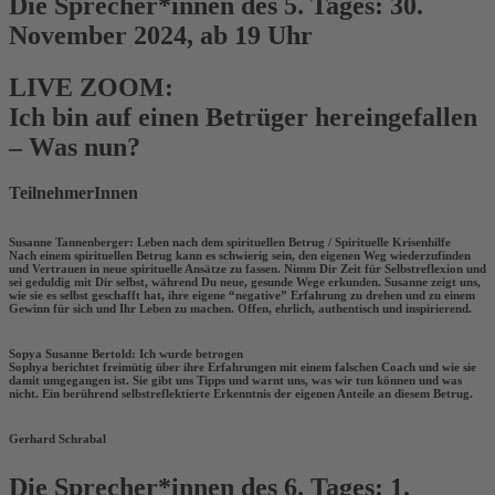
Die Sprecher*innen des 5. Tages: 30.
November 2024, ab 19 Uhr
LIVE ZOOM:
Ich bin auf einen Betrüger hereingefallen
– Was nun?
TeilnehmerInnen
Susanne Tannenberger: Leben nach dem spirituellen Betrug / Spirituelle Krisenhilfe
Nach einem spirituellen Betrug kann es schwierig sein, den eigenen Weg wiederzufinden
und Vertrauen in neue spirituelle Ansätze zu fassen. Nimm Dir Zeit für Selbstreflexion und
sei geduldig mit Dir selbst, während Du neue, gesunde Wege erkunden. Susanne zeigt uns,
wie sie es selbst geschafft hat, ihre eigene “negative” Erfahrung zu drehen und zu einem
Gewinn für sich und Ihr Leben zu machen. Offen, ehrlich, authentisch und inspirierend.
Sopya Susanne Bertold: Ich wurde betrogen
Sophya berichtet freimütig über ihre Erfahrungen mit einem falschen Coach und wie sie
damit umgegangen ist. Sie gibt uns Tipps und warnt uns, was wir tun können und was
nicht. Ein berührend selbstreflektierte Erkenntnis der eigenen Anteile an diesem Betrug.
Gerhard Schrabal
Die Sprecher*innen des 6. Tages: 1.