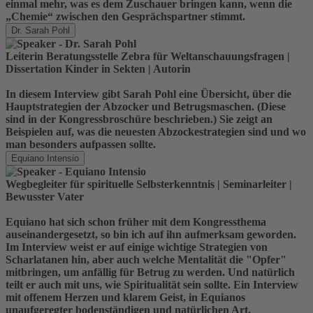
einmal mehr, was es dem Zuschauer bringen kann, wenn die
„Chemie“ zwischen den Gesprächspartner stimmt.
Dr. Sarah Pohl
Leiterin Beratungsstelle Zebra für Weltanschauungsfragen |
Dissertation Kinder in Sekten | Autorin
In diesem Interview gibt Sarah Pohl eine Übersicht, über die
Hauptstrategien der Abzocker und Betrugsmaschen. (Diese
sind in der Kongressbroschüre beschrieben.) Sie zeigt an
Beispielen auf, was die neuesten Abzockestrategien sind und wo
man besonders aufpassen sollte.
Equiano Intensio
Wegbegleiter für spirituelle Selbsterkenntnis | Seminarleiter |
Bewusster Vater
Equiano hat sich schon früher mit dem Kongressthema
auseinandergesetzt, so bin ich auf ihn aufmerksam geworden.
Im Interview weist er auf einige wichtige Strategien von
Scharlatanen hin, aber auch welche Mentalität die "Opfer"
mitbringen, um anfällig für Betrug zu werden. Und natürlich
teilt er auch mit uns, wie Spiritualität sein sollte. Ein Interview
mit offenem Herzen und klarem Geist, in Equianos
unaufgeregter bodenständigen und natürlichen Art.