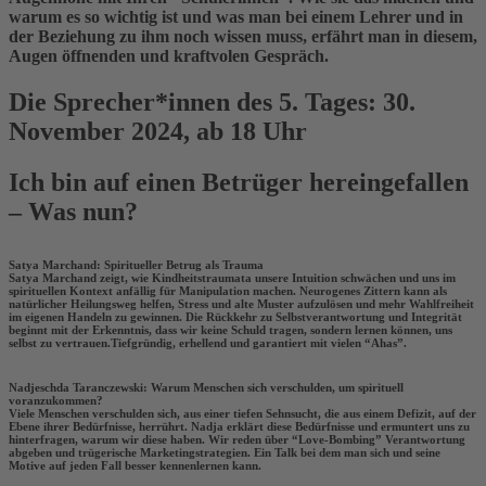
warum es so wichtig ist und was man bei einem Lehrer und in
der Beziehung zu ihm noch wissen muss, erfährt man in diesem,
Augen öffnenden und kraftvolen Gespräch.
Die Sprecher*innen des 5. Tages: 30.
November 2024, ab 18 Uhr
Ich bin auf einen Betrüger hereingefallen
– Was nun?
Satya Marchand: Spiritueller Betrug als Trauma
Satya Marchand zeigt, wie Kindheitstraumata unsere Intuition schwächen und uns im
spirituellen Kontext anfällig für Manipulation machen. Neurogenes Zittern kann als
natürlicher Heilungsweg helfen, Stress und alte Muster aufzulösen und mehr Wahlfreiheit
im eigenen Handeln zu gewinnen. Die Rückkehr zu Selbstverantwortung und Integrität
beginnt mit der Erkenntnis, dass wir keine Schuld tragen, sondern lernen können, uns
selbst zu vertrauen.Tiefgründig, erhellend und garantiert mit vielen “Ahas”.
Nadjeschda Taranczewski: Warum Menschen sich verschulden, um spirituell
voranzukommen?
Viele Menschen verschulden sich, aus einer tiefen Sehnsucht, die aus einem Defizit, auf der
Ebene ihrer Bedürfnisse, herrührt. Nadja erklärt diese Bedürfnisse und ermuntert uns zu
hinterfragen, warum wir diese haben. Wir reden über “Love-Bombing” Verantwortung
abgeben und trügerische Marketingstrategien. Ein Talk bei dem man sich und seine
Motive auf jeden Fall besser kennenlernen kann.