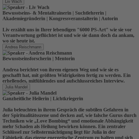
Liv Wach
Bewusstseins- & Mentaltrainerin | Suchtlehrerin |
Akademiegründerin | Kongressveranstalterin | Autorin
Liv erzählt uns in Ihrer lebendigen "6000 PS-Art" wie sie vor
Verantwortung geflüchtet ist und wie sie dann doch da ankam,
wo sie heute ist.
Andrea Reischmann
Bewusstseinsforscherin | Mentorin
Andrea berichtet von ihrem eigenen Weg und wie sie es
geschafft hat, mit größten Widrigkeiten fertig zu werden. Ein
erhellendes, mitfühlendes und aufschlussreiches Interview.
Julia Mandel
Ganzheitliche Heilerin | Lichtkriegerin
Julia beleuchten in ihrem Gespräch die subtilen Gefahren in
der Spiritualitätsszene und decken auf, wie falsche Gurus durch
Techniken wie „Love Bombing“ und emotionale Abhängigkeit
mehr Schaden als Heilung bewirken können. Ein zentraler
Schlüssel zur Selbstermächtigung liegt für Julia in der
Fähigkeit, das eigene energetische Zentrum zu halten und sich