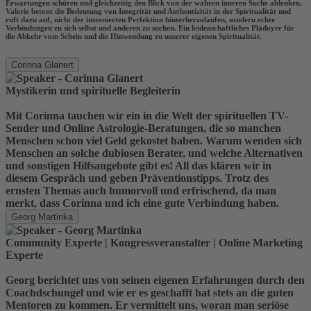
Erwartungen schüren und gleichzeitig den Blick von der wahren inneren Suche ablenken.
Valerie betont die Bedeutung von Integrität und Authentizität in der Spiritualität und
ruft dazu auf, nicht der inszenierten Perfektion hinterherzulaufen, sondern echte
Verbindungen zu sich selbst und anderen zu suchen. Ein leidenschaftliches Plädoyer für
die Abkehr vom Schein und die Hinwendung zu unserer eigenen Spiritualität.
Corinna Glanert
Mystikerin und spirituelle Begleiterin
Mit Corinna tauchen wir ein in die Welt der spirituellen TV-
Sender und Online Astrologie-Beratungen, die so manchen
Menschen schon viel Geld gekostet haben. Warum wenden sich
Menschen an solche dubiosen Berater, und welche Alternativen
und sonstigen Hilfsangebote gibt es! All das klären wir in
diesem Gespräch und geben Präventionstipps. Trotz des
ernsten Themas auch humorvoll und erfrischend, da man
merkt, dass Corinna und ich eine gute Verbindung haben.
Georg Martinka
Community Experte | Kongressveranstalter | Online Marketing
Experte
Georg berichtet uns von seinen eigenen Erfahrungen durch den
Coachdschungel und wie er es geschafft hat stets an die guten
Mentoren zu kommen. Er vermittelt uns, woran man seriöse