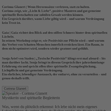
Corinna Glanert |
Wenn Herzenssätze verletzen, statt zu halten.
Corinna
zeigt, wie „Licht & Liebe“, positive Mantren und gut gemeinte
spirituelle Botschaften zur subtilen Gewalt werden können.
Ein Gespräch darüber, wann Liebe giftig wird – und warum Verdrängung
kein Trost ist.
Gaia
|
Gaia
richtet den Blick auf den stillen Schmerz hinter dem spirituellen
Lächeln.
In seinem Workshop zeigt er, wie Positivität zur Pflicht wird – und warum
das Verbot von Schatten Menschen innerlich ersticken lässt. Ein Raum, in
dem nicht optimiert wird, sondern wieder geatmet und gefühlt.
Sonja Ariel von Staden |
„Toxische Positivität“ klingt erst mal absurd – bis
man darüber lacht.
Sonja
bringt in diesem Gespräch ihre jahrzehntelange
Erfahrung ein und spricht offen über spirituelle Zwangsbeglückung,
Lichtpflicht und gut gemeinte Verdrängung.
Ein ehrlicher, lebendiger Austausch, der entlarvt, ohne zu verurteilen – und
genau deshalb trifft.
Corinna Glanert
Mystikerin und spirituelle Begleiterin
Was, wenn du plötzlich erkennst: Ich lebe nicht mein eigenes