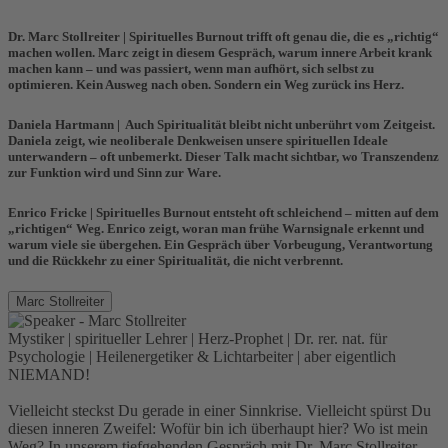
Dr. Marc Stollreiter
| Spirituelles Burnout trifft oft genau die, die es „richtig“
machen wollen.
Marc
zeigt in diesem Gespräch, warum innere Arbeit krank
machen kann – und was passiert, wenn man aufhört, sich selbst zu
optimieren. Kein Ausweg nach oben. Sondern ein Weg zurück ins Herz.
Daniela Hartmann
| Auch Spiritualität bleibt nicht unberührt vom Zeitgeist.
Daniela
zeigt, wie neoliberale Denkweisen unsere spirituellen Ideale
unterwandern – oft unbemerkt. Dieser Talk macht sichtbar, wo Transzendenz
zur Funktion wird und Sinn zur Ware.
Enrico Fricke
| Spirituelles Burnout entsteht oft schleichend – mitten auf dem
„richtigen“ Weg.
Enrico
zeigt, woran man frühe Warnsignale erkennt und
warum viele sie übergehen. Ein Gespräch über Vorbeugung, Verantwortung
und die Rückkehr zu einer Spiritualität, die nicht verbrennt.
Marc Stollreiter
Mystiker | spiritueller Lehrer | Herz-Prophet | Dr. rer. nat. für
Psychologie | Heilenergetiker & Lichtarbeiter | aber eigentlich
NIEMAND!
Vielleicht steckst Du gerade in einer Sinnkrise. Vielleicht spürst Du
diesen inneren Zweifel: Wofür bin ich überhaupt hier? Wo ist mein
Weg? In unserem tiefgehenden Gespräch mit Dr. Marc Stollreiter,