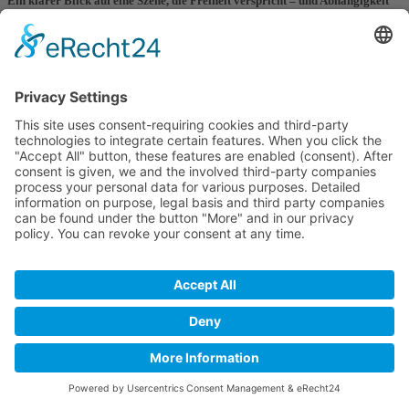
Ein klarer Blick auf eine Szene, die Freiheit verspricht – und Abhängigkeit
erzeugt.
Franziska Höffkes
| Wo Zweifel unerwünscht sind, beginnt Anpassung.
Franziska
spricht über die stille Intoleranz scheinbar toleranter spiritueller
Kontexte. Ein Beitrag darüber, wie Menschen lernen, sich selbst zu zensieren
– und das für Wachstum halten.
Franziska Höffkes
Sopranistin | Musikpädagogin
Danke, dass mich das Leben auf jeder Ebene einlädt, nach Hause zu
kommen.
Sara Romei
Mentorin für wahre Beziehung, verkörpertes Erwachen &
Nervensystem-Integration
Stell dir vor, du verlierst nicht nur einen geliebten Menschen,
sondern auch dich selbst – und findest am Ende dich selbst ganz
neu. Vielleicht hast du es auch erlebt: Eine Beziehung zerbricht. Es
fühlt sich an, wie ein Fall ins Bodenlose. Du kannst nicht mehr
schlafen, essen, klar denken. Die Welt verliert ihre Farbe. Aber was,
wenn genau hier – inmitten des Schmerzes – deine tiefste Chance