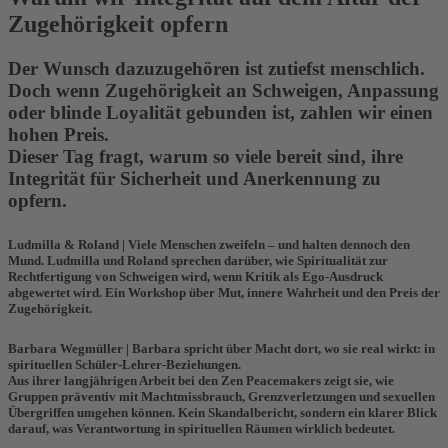
Zugehörigkeit opfern
Der Wunsch dazuzugehören ist zutiefst menschlich.
Doch wenn Zugehörigkeit an Schweigen, Anpassung
oder blinde Loyalität gebunden ist, zahlen wir einen
hohen Preis.
Dieser Tag fragt, warum so viele bereit sind, ihre
Integrität für Sicherheit und Anerkennung zu
opfern.
Ludmilla & Roland |
Viele Menschen zweifeln – und halten dennoch den
Mund.
Ludmilla
und
Roland
sprechen darüber, wie Spiritualität zur
Rechtfertigung von Schweigen wird, wenn Kritik als Ego-Ausdruck
abgewertet wird. Ein Workshop über Mut, innere Wahrheit und den Preis der
Zugehörigkeit.
Barbara Wegmüller |
Barbara
spricht über Macht dort, wo sie real wirkt: in
spirituellen Schüler-Lehrer-Beziehungen.
Aus ihrer langjährigen Arbeit bei den Zen Peacemakers zeigt sie, wie
Gruppen präventiv mit Machtmissbrauch, Grenzverletzungen und sexuellen
Übergriffen umgehen können. Kein Skandalbericht, sondern ein klarer Blick
darauf, was Verantwortung in spirituellen Räumen wirklich bedeutet.