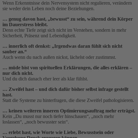
Wenn Erkenntnisse dein Nervensystem nicht regulieren, verändern
sie weder dein Leben noch deine Beziehungen.
… genug davon hast, „bewusst“ zu sein, während dein Körper
im Dauerstress bleibt.
Denn echte Tiefe zeigt sich nicht im Verstehen, sondern in mehr
Sicherheit, Präsenz und Lebendigkeit.
… innerlich oft denkst: „Irgendwas daran fühlt sich nicht
sauber an.“
Auch wenn du nach außen nickst, lächelst oder zustimmst.
… müde bist von spirituellen Erklärungen, die alles erklären –
nur dich nicht.
Und du dich danach eher leer als klar fühlst.
… Zweifel hast – und dich dafür bisher selbst infrage gestellt
hast.
Statt die Systeme zu hinterfragen, die diese Zweifel pathologisieren.
… keinen weiteren inneren Optimierungsauftrag mehr erträgst.
Kein „Du musst nur noch tiefer hinschauen“, „noch mehr
loslassen“, „noch bewusster sein“.
… erlebt hast, wie Worte wie Liebe, Bewusstsein oder
Vergebung Druck erzeugen können.