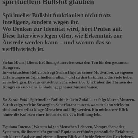
spirituellem Bullshit glauben
Spiritueller Bullshit funktioniert nicht trotz
Intelligenz, sondern wegen ihr.
Wo Denken zur Identität wird, hört Prüfen auf.
Diese Interviews legen offen, wie Erkenntnis zur
Ausrede werden kann – und warum das so
verführerisch ist.
Stefan Hiene
| Dieses Eröffnungsinterview setzt den Ton für den gesamten
Kongress.
In vertauschten Rollen befragt Stefan
Hajo zu seiner Motivation, zu eigenen
Erfahrungen mit spirituellen Fallen – und zu den Irrtümern, die viele lieber
verschweigen. Daraus entsteht ein ehrlicher Überblick über die Themen des
Kongresses und eine Einladung, genauer hinzuschauen.
Dr. Sarah Pohl
|
Spiritueller Bullshit ist kein Zufall – er folgt klaren Mustern.
Sarah
zeigt, welche Strategien Scharlatane nutzen, warum sie so wirksam
sind und wo selbst kluge Menschen anfällig werden. Ein nüchterner Blick
hinter die Kulissen einer Industrie, die von Hoffnung lebt.
Equiano Intenso |
Warum folgen Menschen Lehrern, Versprechen oder
Systemen, die ihnen nicht guttun?
Equiano
verbindet persönliche Erfahrung
mit klarer Analyse und einem offenen Blick auf beide Seiten des Geschehens.