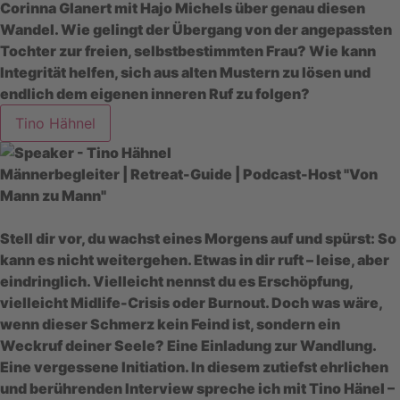
Corinna Glanert mit Hajo Michels über genau diesen
Wandel. Wie gelingt der Übergang von der angepassten
Tochter zur freien, selbstbestimmten Frau? Wie kann
Integrität helfen, sich aus alten Mustern zu lösen und
endlich dem eigenen inneren Ruf zu folgen?
Tino Hähnel
Männerbegleiter | Retreat-Guide | Podcast-Host "Von
Mann zu Mann"
Stell dir vor, du wachst eines Morgens auf und spürst: So
kann es nicht weitergehen. Etwas in dir ruft – leise, aber
eindringlich. Vielleicht nennst du es Erschöpfung,
vielleicht Midlife-Crisis oder Burnout. Doch was wäre,
wenn dieser Schmerz kein Feind ist, sondern ein
Weckruf deiner Seele? Eine Einladung zur Wandlung.
Eine vergessene Initiation. In diesem zutiefst ehrlichen
und berührenden Interview spreche ich mit Tino Hänel –