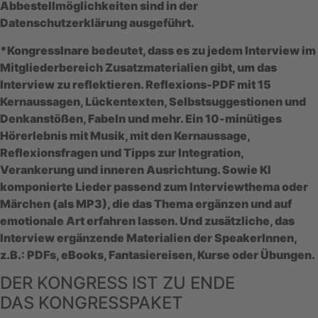
Abbestellmöglichkeiten sind in der
Datenschutzerklärung
ausgeführt.
*KongressInare
bedeutet, dass es zu jedem Interview im
Mitgliederbereich
Zusatzmaterialien
gibt, um das
Interview zu reflektieren.
Reflexions-PDF
mit 15
Kernaussagen, Lückentexten, Selbstsuggestionen und
Denkanstößen, Fabeln und mehr. Ein 10-minütiges
Hörerlebnis mit Musik,
mit den Kernaussage,
Reflexionsfragen und Tipps zur Integration,
Verankerung und inneren Ausrichtung. Sowie KI
komponierte
Lieder
passend zum Interviewthema oder
Märchen
(als MP3),
die das Thema ergänzen und auf
emotionale Art erfahren lassen.
Und zusätzliche, das
Interview ergänzende Materialien der SpeakerInnen,
z.B.:
PDFs, eBooks, Fantasiereisen, Kurse oder Übungen.
DER KONGRESS IST ZU ENDE
DAS KONGRESSPAKET