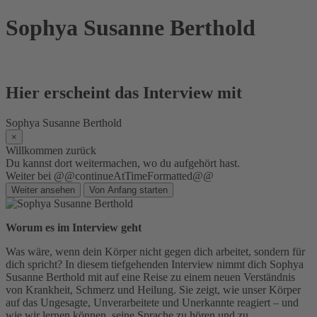
Skip
Sophya Susanne Berthold
to
content
Hier erscheint das Interview mit
Sophya Susanne Berthold
×
Willkommen zurück
Du kannst dort weitermachen, wo du aufgehört hast.
Weiter bei @@continueAtTimeFormatted@@
Weiter ansehen
Von Anfang starten
Worum es im Interview geht
Was wäre, wenn dein Körper nicht gegen dich arbeitet, sondern für
dich spricht? In diesem tiefgehenden Interview nimmt dich Sophya
Susanne Berthold mit auf eine Reise zu einem neuen Verständnis
von Krankheit, Schmerz und Heilung. Sie zeigt, wie unser Körper
auf das Ungesagte, Unverarbeitete und Unerkannte reagiert – und
wie wir lernen können, seine Sprache zu hören und zu