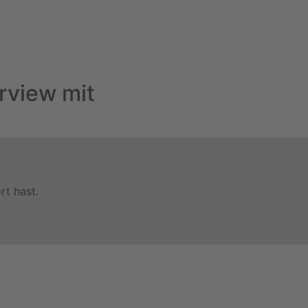
erview mit
t hast.