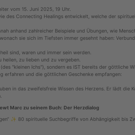
ter vom 15. Juni 2025, 19 Uhr.
 des Connecting Healings entwickelt, welche der spirituel
xisnah anhand zahlreicher Beispiele und Übungen, wie Me
, wonach sie sich im Tiefsten immer gesehnt haben: Verbun
 heil sind, waren und immer sein werden.
u heilen, zu lieben und zu vergeben.
(des "kleinen Ichs"), sondern es IST bereits der göttliche 
ung erfahren und die göttlichen Geschenke empfangen:
en in das zweifelsfreie Wissen des Herzens. Er lädt die K
.
iewt Marc zu seinem Buch:
Der Herzdialog
n“ ✨ 80 spirituelle Suchbegriffe von Abhängigkeit bis Zwei