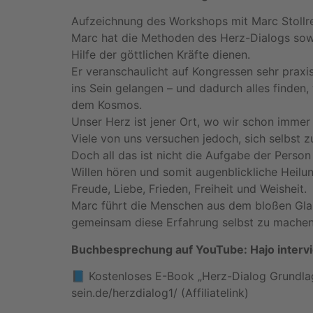
Aufzeichnung des Workshops mit Marc Stollrei
Marc hat die Methoden des Herz-Dialogs sowie
Hilfe der göttlichen Kräfte dienen.
Er veranschaulicht auf Kongressen sehr pra
ins Sein gelangen – und dadurch alles finden
dem Kosmos.
Unser Herz ist jener Ort, wo wir schon immer
Viele von uns versuchen jedoch, sich selbst z
Doch all das ist nicht die Aufgabe der Person 
Willen hören und somit augenblickliche Heil
Freude, Liebe, Frieden, Freiheit und Weisheit.
Marc führt die Menschen aus dem bloßen Glaub
gemeinsam diese Erfahrung selbst zu machen
Buchbesprechung auf YouTube: Hajo interv
📘 Kostenloses E-Book „Herz-Dialog Grundlage
sein.de/herzdialog1/
(Affiliatelink)