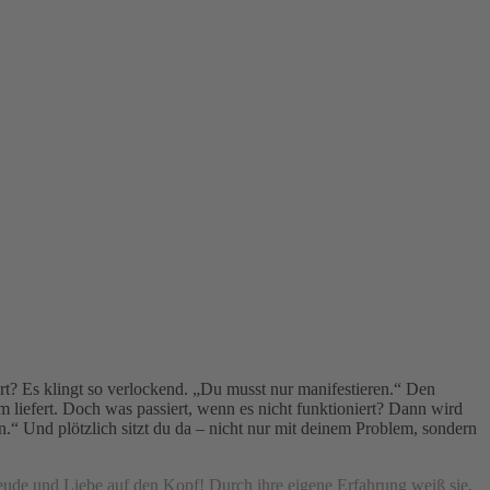
rt? Es klingt so verlockend. „Du musst nur manifestieren.“ Den
m liefert. Doch was passiert, wenn es nicht funktioniert? Dann wird
en.“ Und plötzlich sitzt du da – nicht nur mit deinem Problem, sondern
reude und Liebe auf den Kopf! Durch ihre eigene Erfahrung weiß sie,