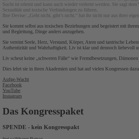
Sucht ist erlernt und kann auch wieder verlernt werden. Sie sagt d
Sexualität und toxische Verbindungen zu führen.
Ihre Devise: „Geht nicht, gibt’s nicht.“ hat ihr nicht nur aus ihrer eig
Sie kommt selbst aus toxischen Beziehungen und begeistert mit ihrem
und Begleitung, Dinge anders anzugehen.
Sie vereint Seele, Herz, Verstand, Körper, Atem und tantrische Lebens
Authentizität und Wahrhaftigkeit. Liv ist klar und dennoch liebevoll 
Liv scheut keine „schweren Fälle“ wie Fremdbesetzungen, Dämonen od
Dies lehrt sie in ihren Akademien und hat auf vielen Kongressen daz
Aufge-Wacht
Facebook
YouTube
Instagram
Das Kongresspaket
SPENDE - kein Kongresspakt
frei wähbarer Betrag