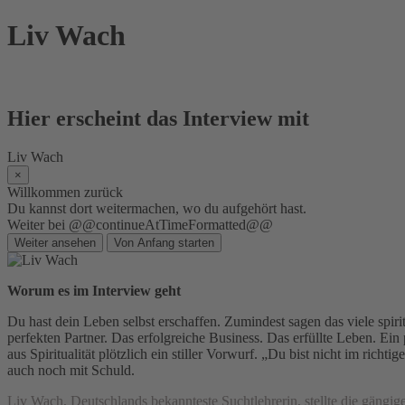
Skip
Liv Wach
to
content
Hier erscheint das Interview mit
Liv Wach
×
Willkommen zurück
Du kannst dort weitermachen, wo du aufgehört hast.
Weiter bei @@continueAtTimeFormatted@@
Weiter ansehen
Von Anfang starten
Worum es im Interview geht
Du hast dein Leben selbst erschaffen. Zumindest sagen das viele spir
perfekten Partner. Das erfolgreiche Business. Das erfüllte Leben. Ei
aus Spiritualität plötzlich ein stiller Vorwurf. „Du bist nicht im ric
auch noch mit Schuld.
Liv Wach, Deutschlands bekannteste Suchtlehrerin, stellte die gängi