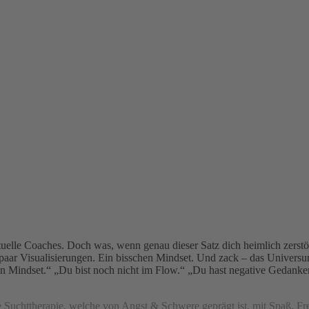
ituelle Coaches. Doch was, wenn genau dieser Satz dich heimlich zerstö
n paar Visualisierungen. Ein bisschen Mindset. Und zack – das Universu
htigen Mindset.“ „Du bist noch nicht im Flow.“ „Du hast negative Gedank
ge Suchttherapie, welche von Angst & Schwere geprägt ist, mit Spaß, F