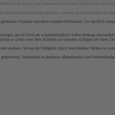
em Willen den Kampf an und begeistert mit absolut offenem Mut, sich 
enen Suchthöllen-Geschichte geholfen, sondern sie hat damit ihre Invalidi
 glasklaren Verstand und ihren scharfen Hellsinnen. Liv hat Dich sch
energie, um für Dich die schnellstmögliche Selbst-Heilung anzustoßen: 
und hat so schon viele Ihrer Klienten zu schnellen Erfolgen bei ihren T
er anderes. Sie hat die Fähigkeit, durch verschiedene Welten zu wan
u gesprochen. Spiritualität ist durchaus alltagstauglich und bodenstän