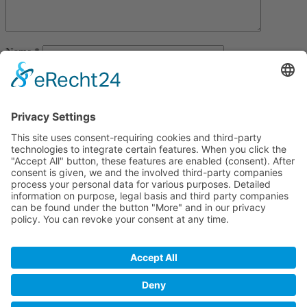
Name
*
Email
*
Website
Save my name, email, and website in this browser for the next
time I comment.
Wo Integrität etwas Wert ist
Home
blog
Glossar
Partnerprogram
Datenschutz
Impressum