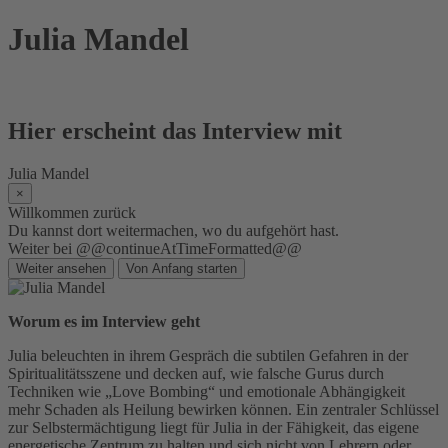
Skip
Julia Mandel
to
content
Hier erscheint das Interview mit
Julia Mandel
×
Willkommen zurück
Du kannst dort weitermachen, wo du aufgehört hast.
Weiter bei @@continueAtTimeFormatted@@
Weiter ansehen
Von Anfang starten
Worum es im Interview geht
Julia beleuchten in ihrem Gespräch die subtilen Gefahren in der
Spiritualitätsszene und decken auf, wie falsche Gurus durch
Techniken wie „Love Bombing“ und emotionale Abhängigkeit
mehr Schaden als Heilung bewirken können. Ein zentraler Schlüssel
zur Selbstermächtigung liegt für Julia in der Fähigkeit, das eigene
energetische Zentrum zu halten und sich nicht von Lehrern oder