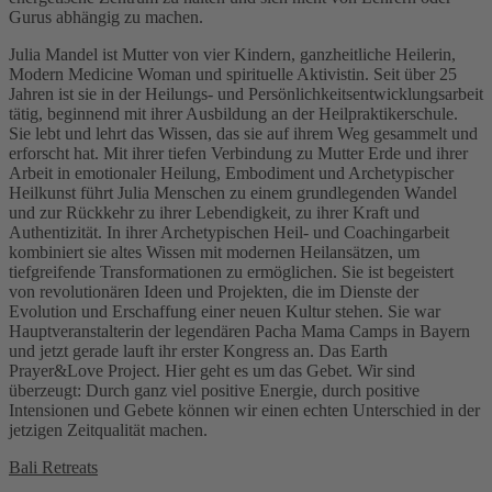
Gurus abhängig zu machen.
Julia Mandel ist Mutter von vier Kindern, ganzheitliche Heilerin,
Modern Medicine Woman und spirituelle Aktivistin. Seit über 25
Jahren ist sie in der Heilungs- und Persönlichkeitsentwicklungsarbeit
tätig, beginnend mit ihrer Ausbildung an der Heilpraktikerschule.
Sie lebt und lehrt das Wissen, das sie auf ihrem Weg gesammelt und
erforscht hat. Mit ihrer tiefen Verbindung zu Mutter Erde und ihrer
Arbeit in emotionaler Heilung, Embodiment und Archetypischer
Heilkunst führt Julia Menschen zu einem grundlegenden Wandel
und zur Rückkehr zu ihrer Lebendigkeit, zu ihrer Kraft und
Authentizität. In ihrer Archetypischen Heil- und Coachingarbeit
kombiniert sie altes Wissen mit modernen Heilansätzen, um
tiefgreifende Transformationen zu ermöglichen. Sie ist begeistert
von revolutionären Ideen und Projekten, die im Dienste der
Evolution und Erschaffung einer neuen Kultur stehen. Sie war
Hauptveranstalterin der legendären Pacha Mama Camps in Bayern
und jetzt gerade lauft ihr erster Kongress an. Das Earth
Prayer&Love Project. Hier geht es um das Gebet. Wir sind
überzeugt: Durch ganz viel positive Energie, durch positive
Intensionen und Gebete können wir einen echten Unterschied in der
jetzigen Zeitqualität machen.
Bali Retreats