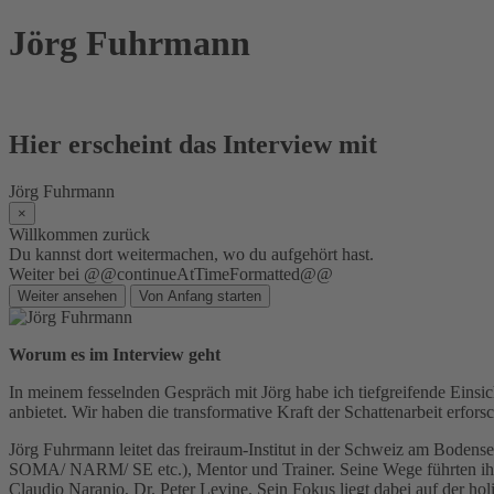
Skip
Jörg Fuhrmann
to
content
Hier erscheint das Interview mit
Jörg Fuhrmann
×
Willkommen zurück
Du kannst dort weitermachen, wo du aufgehört hast.
Weiter bei @@continueAtTimeFormatted@@
Weiter ansehen
Von Anfang starten
Worum es im Interview geht
In meinem fesselnden Gespräch mit Jörg habe ich tiefgreifende Einsich
anbietet. Wir haben die transformative Kraft der Schattenarbeit erfor
Jörg Fuhrmann leitet das freiraum-Institut in der Schweiz am Bodensee.
SOMA/ NARM/ SE etc.), Mentor und Trainer. Seine Wege führten ihn ü
Claudio Naranjo, Dr. Peter Levine. Sein Fokus liegt dabei auf der h