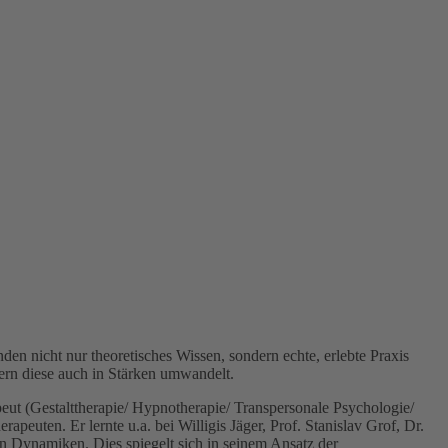
den nicht nur theoretisches Wissen, sondern echte, erlebte Praxis
dern diese auch in Stärken umwandelt.
rapeut (Gestalttherapie/ Hypnotherapie/ Transpersonale Psychologie/
ten. Er lernte u.a. bei Willigis Jäger, Prof. Stanislav Grof, Dr.
en Dynamiken. Dies spiegelt sich in seinem Ansatz der