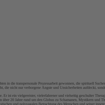
ten in die transpersonale Prozessarbeit gewonnen, die spirituell Suchen
scht, die nicht nur verborgene Ängste und Unsicherheiten aufdeckt, son
 Er ist ein vielgereister, vielerfahrener und vielseitig geschulter The
ber 20 Jahre rund um den Globus zu Schamanen, Mystikern und Therapeu
olistischen und polyvagalen Betrachtung des Menschen und seiner inner