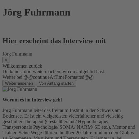
Skip
Jörg Fuhrmann
to
content
Hier erscheint das Interview mit
Jörg Fuhrmann
×
Willkommen zurück
Du kannst dort weitermachen, wo du aufgehört hast.
Weiter bei @@continueAtTimeFormatted@@
Weiter ansehen
Von Anfang starten
Worum es im Interview geht
Jörg Fuhrmann leitet das freiraum-Institut in der Schweiz am
Bodensee. Er ist ein vielgereister, vielerfahrener und vielseitig
geschulter Therapeut (Gestalttherapie/ Hypnotherapie/
Transpersonale Psychologie/ SOMA/ NARM/ SE etc.), Mentor und
Trainer. Seine Wege führten ihn über 20 Jahre rund um den Globus
zu Schamanen, Mystikern und Therapeuten. Er lernte u.a. bei