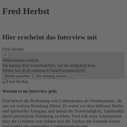
Skip
Fred Herbst
to
content
Hier erscheint das Interview mit
Fred Herbst
×
Willkommen zurück
Du kannst dort weitermachen, wo du aufgehört hast.
Weiter bei @@continueAtTimeFormatted@@
Weiter ansehen
Von Anfang starten
Worum es im Interview geht
Fred betont die Bedeutung von Lebenskrisen als Wendepunkte, die
uns zur wahren Berufung führen. Er warnt vor dem hilflosen Helfer
und spiritueller Arroganz und betont die Notwendigkeit, Spiritualität
durch persönliche Erfahrung zu leben. Fred teilt seine Erkenntnisse
über die Gefahren von Sekten und die Tücken der Esoterik-Szene
und fordert zur spirituellen Unabhängigkeit und