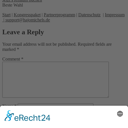
Beste Wahl
Start
|
Kongresspaket
|
Partnerprogramm
|
Datenschutz
|
Impressum
|
support@hajomichels.de
Leave a Reply
Your email address will not be published.
Required fields are
marked
*
Comment
*
Name
*
Email
*
Website