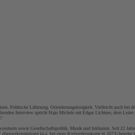
sen. Politische Lähmung. Orientierungslosigkeit. Vielleicht auch bei 
ehenden Interview spricht Hajo Michels mit Edgar Lichtner, dem Leiter
g?
tsein sowie Gesellschaftspolitik, Musik und Inklusion. Seit 22 Jahren 
Lebenserkenntnissen (u.a. bei einer Krebserkrankung in 2023) begebe 