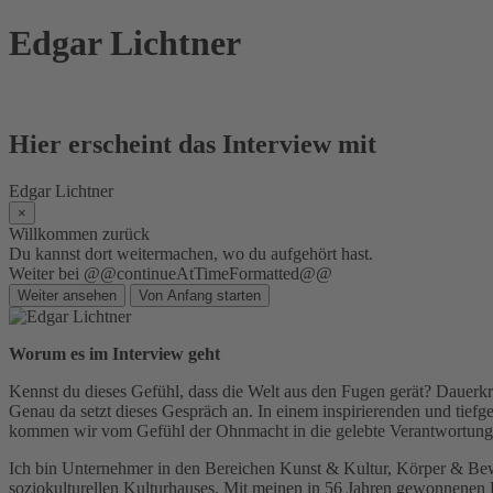
Skip
Edgar Lichtner
to
content
Hier erscheint das Interview mit
Edgar Lichtner
×
Willkommen zurück
Du kannst dort weitermachen, wo du aufgehört hast.
Weiter bei @@continueAtTimeFormatted@@
Weiter ansehen
Von Anfang starten
Worum es im Interview geht
Kennst du dieses Gefühl, dass die Welt aus den Fugen gerät? Dauerkri
Genau da setzt dieses Gespräch an. In einem inspirierenden und tiefg
kommen wir vom Gefühl der Ohnmacht in die gelebte Verantwortun
Ich bin Unternehmer in den Bereichen Kunst & Kultur, Körper & Bewuss
soziokulturellen Kulturhauses. Mit meinen in 56 Jahren gewonnenen 