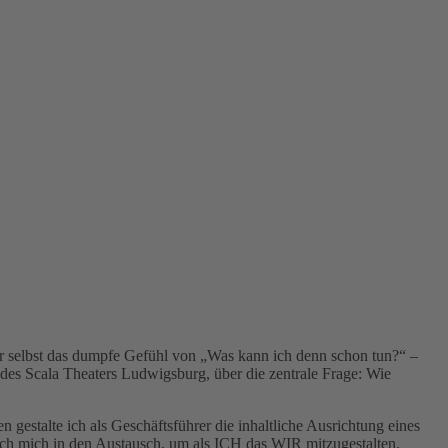
dir selbst das dumpfe Gefühl von „Was kann ich denn schon tun?“ –
 des Scala Theaters Ludwigsburg, über die zentrale Frage: Wie
gestalte ich als Geschäftsführer die inhaltliche Ausrichtung eines
ich mich in den Austausch, um als ICH das WIR mitzugestalten.