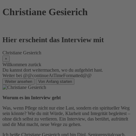
Skip
Christiane Gesierich
to
content
Hier erscheint das Interview mit
Christiane Gesierich
×
Willkommen zurück
Du kannst dort weitermachen, wo du aufgehört hast.
Weiter bei @@continueAtTimeFormatted@@
Weiter ansehen
Von Anfang starten
Worum es im Interview geht
Was, wenn Pflege nicht nur eine Last, sondern ein spiritueller Weg
sein könnte? Wie du mit Würde, Klarheit und Integrität begleitest –
ohne dich selbst zu verlieren. Ein Interview, das berührt, aufrüttelt
und dir Mut macht, neue Wege zu gehen.
Ich heiße Christiane Gesierich und bin Dipl. Seniorenvitalcoach,