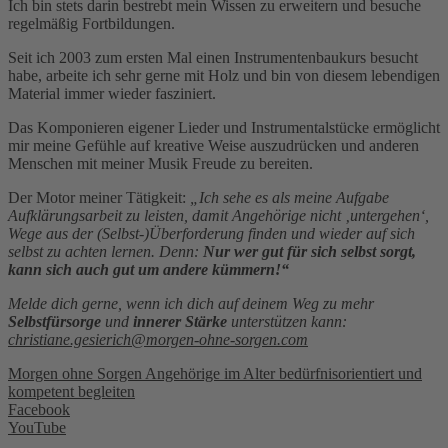
Ich bin stets darin bestrebt mein Wissen zu erweitern und besuche
regelmäßig Fortbildungen.
Seit ich 2003 zum ersten Mal einen Instrumentenbaukurs besucht
habe, arbeite ich sehr gerne mit Holz und bin von diesem lebendigen
Material immer wieder fasziniert.
Das Komponieren eigener Lieder und Instrumentalstücke ermöglicht
mir meine Gefühle auf kreative Weise auszudrücken und anderen
Menschen mit meiner Musik Freude zu bereiten.
Der Motor meiner Tätigkeit:
„Ich sehe es als meine Aufgabe
Aufklärungsarbeit zu leisten, damit Angehörige nicht ‚untergehen‘,
Wege aus der (Selbst-)Überforderung finden und wieder auf sich
selbst zu achten lernen. Denn:
Nur wer gut für sich selbst sorgt,
kann sich auch gut um andere kümmern!“
Melde dich gerne, wenn ich dich auf deinem Weg zu mehr
Selbstfürsorge
und
innerer Stärke
unterstützen kann:
christiane.gesierich@morgen-ohne-sorgen.com
Morgen ohne Sorgen Angehörige im Alter bedürfnisorientiert und
kompetent begleiten
Facebook
YouTube