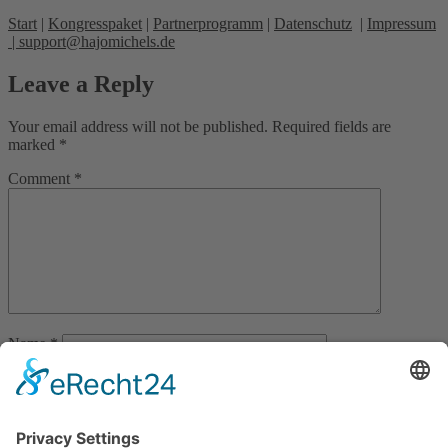
Start
|
Kongresspaket
|
Partnerprogramm
|
Datenschutz
|
Impressum
|
support@hajomichels.de
Leave a Reply
Your email address will not be published.
Required fields are
marked
*
Comment
*
Name
*
Email
*
Website