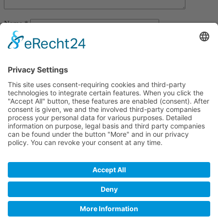
Name
*
Email
*
Website
Save my name, email, and website in this browser for the next
time I comment.
Wo Integrität etwas Wert ist
Home
blog
Glossar
Partnerprogram
Datenschutz
Impressum
support@hajomichels.de