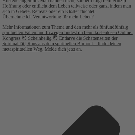
Ausrede angeführt. Man handelt nicht, sondern folgt dem Prinzip
Hoffnung oder entflieht dem Leben teilweise oder ganz, indem man
sich in Gebete, Retreats oder ein Kloster flüchtet.
Übernehme ich Verantwortung für mein Leben?
Mehr Informationen zum Thema und den mehr als fünfundfünfzig
spirituellen Fallen und Irrwegen findest du beim kostenlosen Online-
Kongress 😈 Scheinheilig 😇 Entlarve die Schattenseiten der
Spiritualität | Raus aus dem spirituellen Burnout – finde deinen
metaspirituellen Weg. Melde dich jetzt an.