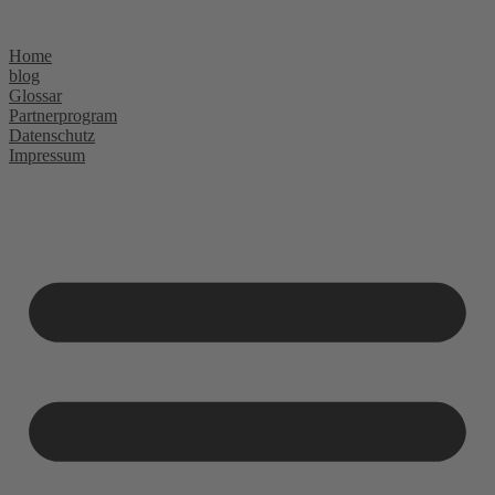
Skip
to
Home
content
blog
Glossar
Partnerprogram
Datenschutz
Impressum