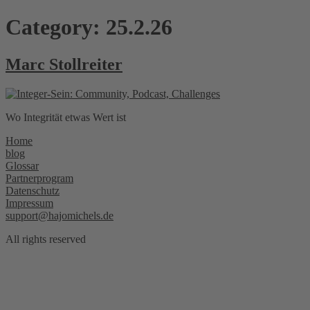
Skip
Category:
25.2.26
to
content
Marc Stollreiter
Wo Integrität etwas Wert ist
Home
blog
Glossar
Partnerprogram
Datenschutz
Impressum
support@hajomichels.de
All rights reserved