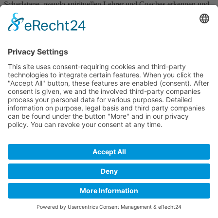
Scharlatane, pseudo-spirituellen Lehrer und Coaches erkennen und
vermeiden!”
Impressum
|
Datenschutz
|
support@hajomichels.de