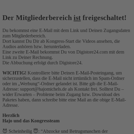
Der Mitgliederbereich
ist
freigeschaltet!
Du bekommst eine E-Mail mit dem Link und Deinen Zugangsdaten
zum Mitgliederbereich.
Dort kannst Du Dir ab Kongress-Start die Videos ansehen, die
Audios anhören bzw. herunterladen.
Eine zweite E-Mail bekommst Du von Digistore24.com mit dem
Link zu Deiner Rechnung.
Die Abbuchung erfolgt durch Digistore24.
WICHTIG!
Kontrolliere bitte Deinen E-Mail-Posteingang, um
sicherzustellen, dass die E-Mail nicht irrtümlich im Spam-Ordner
oder im „Werbung“-Ordner gelandet ist. Bitte gib die E-Mail-
Adresse: support@hajomichels.de als Kontakt frei. Solltest Du –
wider Erwarten – Probleme beim Zugang bzw. Download des
Paketes haben, dann schreibe bitte eine Mail an die obige E-Mail-
Adresse.
Herzlich
Hajo und das Kongressteam
😈 Scheinheilig 😇: “Abzocke und Betrugsmaschen der