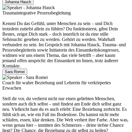
Johanna Hauck
Traumaintegrative Prozessbegleitung
Kennst Du das Gefühl, unter Menschen zu sein – und Dich
trotzdem zutiefst allein zu fühlen? Du funktionierst, gibst Dein
Bestes, zeigst Dich stark – doch innerlich ist da eine stille
Sehnsucht: gesehen zu werden. Gehört zu werden. Wahrhaft
verbunden zu sein. Im Gespräch mit Johanna Hauck, Trauma- und
Prozessbegleiterin sowie Initiatorin des Einsamkeitskongresses,
widmen wir uns einem Thema, das viele betrifft – aber kaum
jemand offen anspricht: der Einsamkeit im Innen, trotz äußerer
Kontakte.
Sara Romei
Coach für wahre Beziehung und Lehrerin für verkörpertes
Erwachen
Stell dir vor, du verlierst nicht nur einen geliebten Menschen,
sondern auch dich selbst – und findest am Ende dich selbst ganz
neu. Vielleicht hast du es auch erlebt: Eine Beziehung zerbricht. Es
fühlt sich an, wie ein Fall ins Bodenlose. Du kannst nicht mehr
schlafen, essen, klar denken. Die Welt verliert ihre Farbe. Aber was,
wenn genau hier – inmitten des Schmerzes – deine tiefste Chance
liegt? Die Chance, die Beziehung zu dir selbst zu heilen?