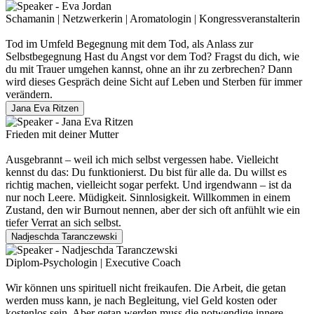
Schamanin | Netzwerkerin | Aromatologin | Kongressveranstalterin
Tod im Umfeld Begegnung mit dem Tod, als Anlass zur
Selbstbegegnung Hast du Angst vor dem Tod? Fragst du dich, wie
du mit Trauer umgehen kannst, ohne an ihr zu zerbrechen? Dann
wird dieses Gespräch deine Sicht auf Leben und Sterben für immer
verändern.
Jana Eva Ritzen
Frieden mit deiner Mutter
Ausgebrannt – weil ich mich selbst vergessen habe. Vielleicht
kennst du das: Du funktionierst. Du bist für alle da. Du willst es
richtig machen, vielleicht sogar perfekt. Und irgendwann – ist da
nur noch Leere. Müdigkeit. Sinnlosigkeit. Willkommen in einem
Zustand, den wir Burnout nennen, aber der sich oft anfühlt wie ein
tiefer Verrat an sich selbst.
Nadjeschda Taranczewski
Diplom-Psychologin | Executive Coach
Wir können uns spirituell nicht freikaufen. Die Arbeit, die getan
werden muss kann, je nach Begleitung, viel Geld kosten oder
kostenlos sein. Aber getan werden muss die notwendige innere