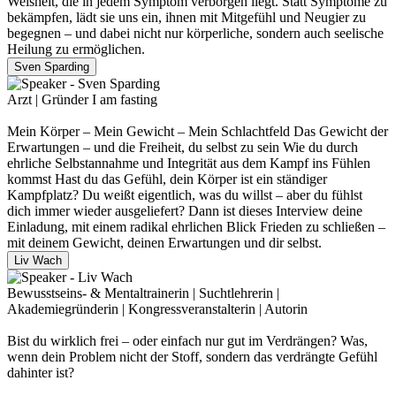
Weisheit, die in jedem Symptom verborgen liegt. Statt Symptome zu
bekämpfen, lädt sie uns ein, ihnen mit Mitgefühl und Neugier zu
begegnen – und dabei nicht nur körperliche, sondern auch seelische
Heilung zu ermöglichen.
Sven Sparding
Arzt | Gründer I am fasting
Mein Körper – Mein Gewicht – Mein Schlachtfeld Das Gewicht der
Erwartungen – und die Freiheit, du selbst zu sein Wie du durch
ehrliche Selbstannahme und Integrität aus dem Kampf ins Fühlen
kommst Hast du das Gefühl, dein Körper ist ein ständiger
Kampfplatz? Du weißt eigentlich, was du willst – aber du fühlst
dich immer wieder ausgeliefert? Dann ist dieses Interview deine
Einladung, mit einem radikal ehrlichen Blick Frieden zu schließen –
mit deinem Gewicht, deinen Erwartungen und dir selbst.
Liv Wach
Bewusstseins- & Mentaltrainerin | Suchtlehrerin |
Akademiegründerin | Kongressveranstalterin | Autorin
Bist du wirklich frei – oder einfach nur gut im Verdrängen? Was,
wenn dein Problem nicht der Stoff, sondern das verdrängte Gefühl
dahinter ist?