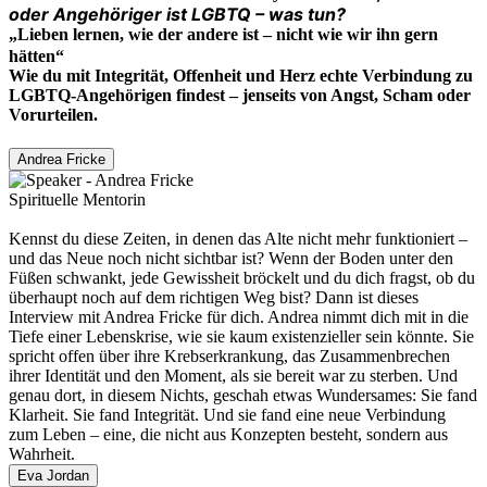
oder Angehöriger ist LGBTQ – was tun?
„Lieben lernen, wie der andere ist – nicht wie wir ihn gern
hätten“
Wie du mit Integrität, Offenheit und Herz echte Verbindung zu
LGBTQ-Angehörigen findest – jenseits von Angst, Scham oder
Vorurteilen.
Andrea Fricke
Spirituelle Mentorin
Kennst du diese Zeiten, in denen das Alte nicht mehr funktioniert –
und das Neue noch nicht sichtbar ist? Wenn der Boden unter den
Füßen schwankt, jede Gewissheit bröckelt und du dich fragst, ob du
überhaupt noch auf dem richtigen Weg bist? Dann ist dieses
Interview mit Andrea Fricke für dich. Andrea nimmt dich mit in die
Tiefe einer Lebenskrise, wie sie kaum existenzieller sein könnte. Sie
spricht offen über ihre Krebserkrankung, das Zusammenbrechen
ihrer Identität und den Moment, als sie bereit war zu sterben. Und
genau dort, in diesem Nichts, geschah etwas Wundersames: Sie fand
Klarheit. Sie fand Integrität. Und sie fand eine neue Verbindung
zum Leben – eine, die nicht aus Konzepten besteht, sondern aus
Wahrheit.
Eva Jordan