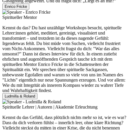
Gaslighting abgewehrt. Und du fragst dich: „Liegt es an mir?“
Enrico Fricke
Spiritueller Mentor
Kennst du das? Du hast unzählige Workshops besucht, spirituelle
Lehrer:innen gehört, meditiert, gereinigt, visualisiert und
transformiert – und trotzdem ist da dieses nagende Gefühl:
Irgendetwas fehlt. Du bist müde vom Suchen, vielleicht frustriert
vom Nicht-Ankommen. Vielleicht fragst du dich: "War das alles
umsonst?" Dann ist dieses Interview für dich. In einem zutiefst
ehrlichen und augenöffnenden Gespräch tauche ich mit dem
spirituellen Mentor Enrico Fricke in die Schattenseiten der
Spiritualität ein. Wir sprechen über spirituelle Sackgassen,
unbewusste Egofallen und warum so viele von uns im Namen des
"Lichts" eigentlich nur neue Spannungen erzeugen. Und vor allem:
Wie du mit Integrität als innerem Kompass wieder zu wahrer Tiefe
und Wahrhaftigkeit findest.
Ludmilla & Roland
Spirituelle Lehrer | Autoren | Akademie Erleuchtung
Kennst du das Gefühl, dass plötzlich nichts mehr so ist, wie es war?
Dass du dich verloren fühlst – innerlich leer, ohne klare Richtung?
Vielleicht steckst du mitten in einer Krise, die du nicht benennen