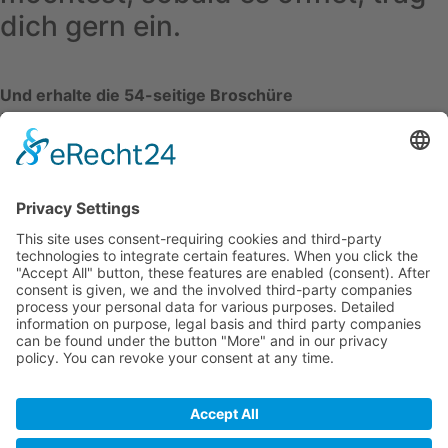
dich gern ein.
Und erhalte die 54-seitige Broschüre
“7 Schritte auf dem Weg zur Integrität”, kostenlos zum
Herunterladen.
Newsletter Anmeldung
Mit der Anmeldung erhältst Du regelmäßig Informationen
zu Workshops, zum Podcast, neue Challenges oder