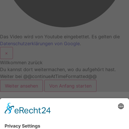
Das Video wird von Youtube eingebettet. Es gelten die
Datenschutzerklärungen von Google
.
×
Willkommen zurück
Du kannst dort weitermachen, wo du aufgehört hast.
Weiter bei @@continueAtTimeFormatted@@
Weiter ansehen
Von Anfang starten
5.12.2024 - 18 Uhr
Wird noch festgelegt!